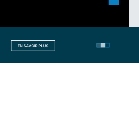
EN SAVOIR PLUS
Polyprofils est présent dans
de nombreux secteurs
d'activité